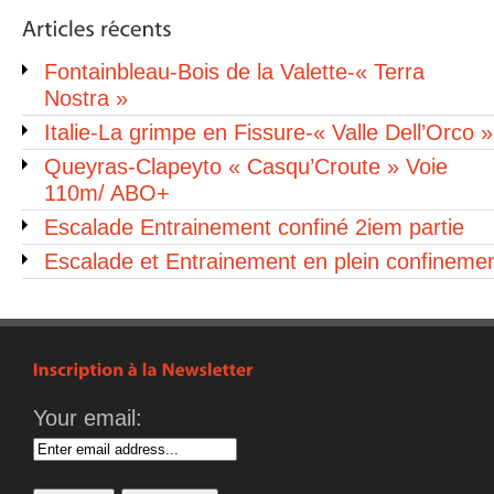
Fontainbleau-Bois de la Valette-« Terra
Nostra »
Italie-La grimpe en Fissure-« Valle Dell’Orco »
Queyras-Clapeyto « Casqu’Croute » Voie
110m/ ABO+
Escalade Entrainement confiné 2iem partie
Escalade et Entrainement en plein confineme
Your email: