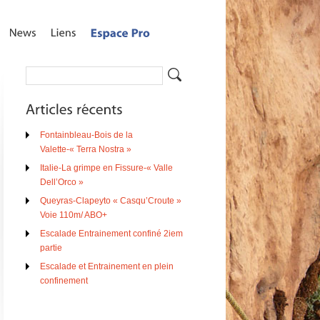
Fontainbleau-Bois de la
Valette-« Terra Nostra »
Italie-La grimpe en Fissure-« Valle
Dell’Orco »
Queyras-Clapeyto « Casqu’Croute »
Voie 110m/ ABO+
Escalade Entrainement confiné 2iem
partie
Escalade et Entrainement en plein
confinement