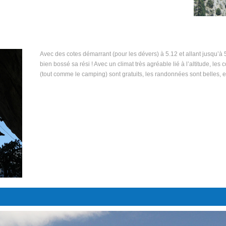
Avec des cotes démarrant (pour les dévers) à 5.12 et allant jusqu’à 5.
bien bossé sa rési ! Avec un climat très agréable lié à l’altitude, les 
(tout comme le camping) sont gratuits, les randonnées sont belles,