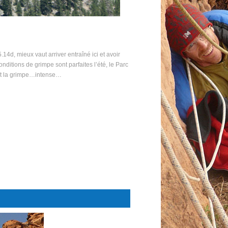
14d, mieux vaut arriver entraîné ici et avoir
conditions de grimpe sont parfaites l’été, le Parc
 et la grimpe…intense…