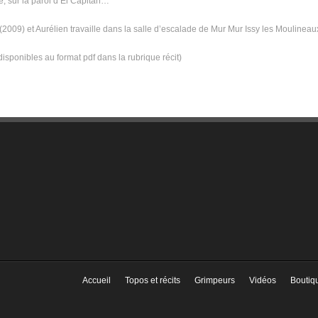
e, sur la paroi d’El Capitan…
 (2009) et Aurélien travaille dans la salle d’escalade de Mur Mur Issy les Moulineau
isponibles au format pdf dans la rubrique récit)
Accueil
Topos et récits
Grimpeurs
Vidéos
Boutiq