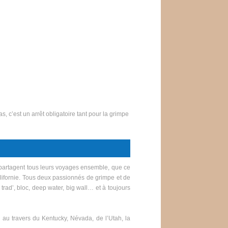
, c’est un arrêt obligatoire tant pour la grimpe
ls partagent tous leurs voyages ensemble, que ce
lifornie. Tous deux passionnés de grimpe et de
trad’, bloc, deep water, big wall… et à toujours
, au travers du Kentucky, Névada, de l’Utah, la