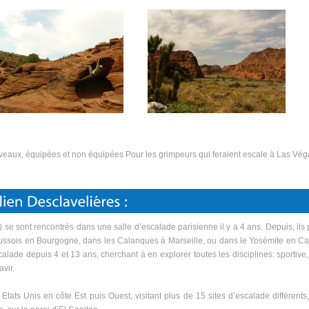
niveaux, équipées et non équipées Pour les grimpeurs qui feraient escale à Las Végas
s) se sont rencontrés dans une salle d’escalade parisienne il y a 4 ans. Depuis, i
aussois en Bourgogne, dans les Calanques à Marseille, ou dans le Yosémite en Ca
alade depuis 4 et 13 ans, cherchant à en explorer toutes les disciplines: sportive, 
vir.
Etats Unis en côte Est puis Ouest, visitant plus de 15 sites d’escalade différents