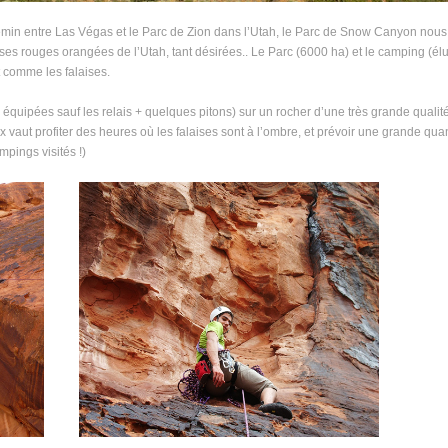
min entre Las Végas et le Parc de Zion dans l’Utah, le Parc de Snow Canyon nous 
ises rouges orangées de l’Utah, tant désirées.. Le Parc (6000 ha) et le camping (él
t comme les falaises.
n équipées sauf les relais + quelques pitons) sur un rocher d’une très grande qualit
 vaut profiter des heures où les falaises sont à l’ombre, et prévoir une grande quan
pings visités !)