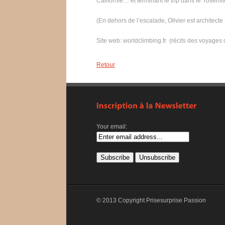
Californie… et terminant le trip dans le Yosémit
(En dehors de l’escalade, Olivier est architecte
Site web: worldclimbing.fr (récits des voyages d
Retour
Your email:
© 2013 Copyright Prisesurprise Passion