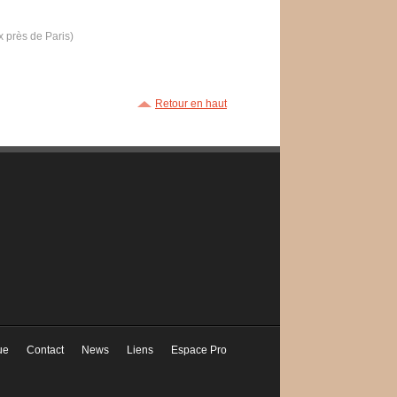
x près de Paris)
Retour en haut
ue
Contact
News
Liens
Espace Pro