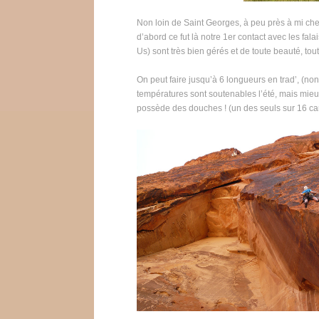
Non loin de Saint Georges, à peu près à mi che
d’abord ce fut là notre 1
er
contact avec les fala
Us) sont très bien gérés et de toute beauté, tou
On peut faire jusqu’à 6 longueurs en trad’, (no
températures sont soutenables l’été, mais mieux
possède des douches ! (un des seuls sur 16 cam