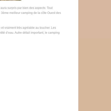
aura surpris par bien des aspects: Tout
u 3
ème
meilleur camping de la côte Ouest des
é et vraiment très agréable au toucher. Les
tité d’eau. Autre détail important, le camping