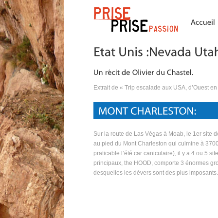
Extrait de « Trip escalade aux USA, d’Ouest en 
Sur la route de Las Végas à Moab, le 1er site d
au pied du Mont Charleston qui culmine à 370
praticable l’été car caniculaire), il y a 4 ou 5
principaux, the HOOD, comporte 3 énormes gro
desquelles les dévers sont des plus imposants.